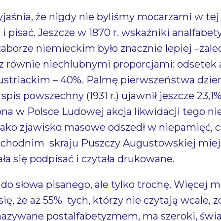
jaśnia, że nigdy nie byliśmy mocarzami w tej 
 i pisać. Jeszcze w 1870 r. wskaźniki analfab
w zaborze niemieckim było znacznie lepiej –za
 z równie niechlubnymi proporcjami: odsetek
striackim – 40%. Palmę pierwszeństwa dzierży
pis powszechny (1931 r.) ujawnił jeszcze 23,1
a w Polsce Ludowej akcja likwidacji tego n
jako zjawisko masowe odszedł w niepamięć, ch
chodnim skraju Puszczy Augustowskiej miejs
ała się podpisać i czytała drukowane.
 do słowa pisanego, ale tylko trochę. Więcej m
ię, że aż 55% tych, którzy nie czytają wcale, 
o, nazywane postalfabetyzmem, ma szeroki, świ