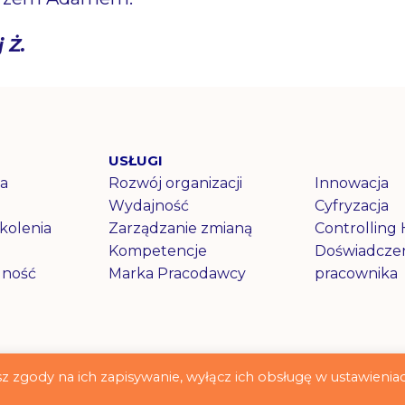
 Ż.
USŁUGI
a
Rozwój organizacji
Innowacja
Wydajność
Cyfryzacja
zkolenia
Zarządzanie zmianą
Controlling
Kompetencje
Doświadcze
lność
Marka Pracodawcy
pracownika
żasz zgody na ich zapisywanie, wyłącz ich obsługę w ustawienia