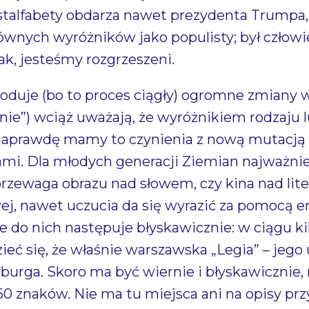
stalfabety obdarza nawet prezydenta Trumpa, 
 głównych wyróżników jako populisty; był czło
tak, jesteśmy rozgrzeszeni.
oduje (bo to proces ciągły) ogromne zmiany
nie”) wciąż uważają, że wyróżnikiem rodzaju lu
 naprawdę mamy to czynienia z nową mutacją 
ami. Dla młodych generacji Ziemian najważnie
przewaga obrazu nad słowem, czy kina nad lite
wej, nawet uczucia da się wyrazić za pomocą
ie do nich następuje błyskawicznie: w ciągu 
ć się, że właśnie warszawska „Legia” – jego 
urga. Skoro ma być wiernie i błyskawicznie,
0 znaków. Nie ma tu miejsca ani na opisy prz