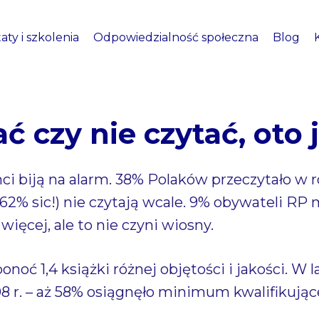
aty i szkolenia
Odpowiedzialność społeczna
Blog
ć czy nie czytać, oto 
i biją na alarm. 38% Polaków przeczytało w r
(62% sic!) nie czytają wcale. 9% obywateli RP
więcej, ale to nie czyni wiosny.
oć 1,4 książki różnej objętości i jakości. W la
08 r. – aż 58% osiągnęło minimum kwalifikują