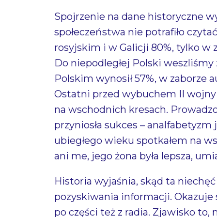
Spojrzenie na dane historyczne wy
społeczeństwa nie potrafiło czytać
rosyjskim i w Galicji 80%, tylko 
Do niepodległej Polski weszliśmy
Polskim wynosił 57%, w zaborze au
Ostatni przed wybuchem II wojny s
na wschodnich kresach. Prowadzon
przyniosła sukces – analfabetyzm 
ubiegłego wieku spotkałem na ws
ani me, jego żona była lepsza, umi
Historia wyjaśnia, skąd ta niechęć
pozyskiwania informacji. Okazuje s
po części też z radia. Zjawisko t