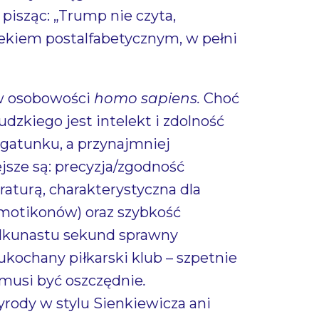
pisząc: „Trump nie czyta,
wiekiem postalfabetycznym, w pełni
 w osobowości
homo sapiens.
Choć
dzkiego jest intelekt i zdolność
gatunku, a przynajmniej
jsze są: precyzja/zgodność
raturą, charakterystyczna dla
 emotikonów) oraz szybkość
kilkunastu sekund sprawny
ukochany piłkarski klub – szpetnie
 musi być oszczędnie
.
yrody w stylu Sienkiewicza ani