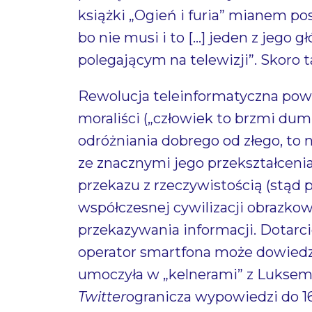
książki „Ogień i furia” mianem po
bo nie musi i to […] jeden z jego
polegającym na telewizji”. Skoro 
Rewolucja teleinformatyczna pow
moraliści („człowiek to brzmi dum
odróżniania dobrego od złego, to
ze znacznymi jego przekształceni
przekazu z rzeczywistością (stąd 
współczesnej cywilizacji obrazko
przekazywania informacji. Dotarc
operator smartfona może dowiedzie
umoczyła w „kelnerami” z Luksemb
Twitter
ogranicza wypowiedzi do 16