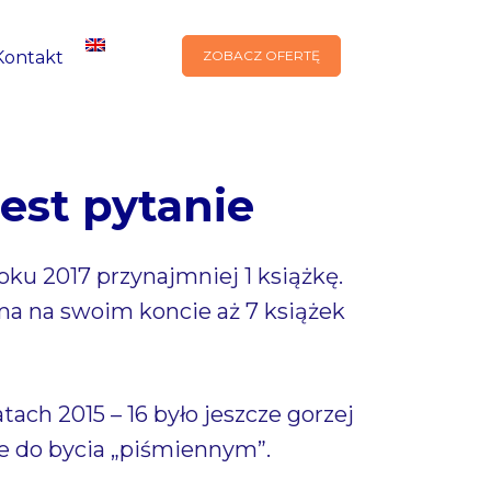
Kontakt
ZOBACZ OFERTĘ
jest pytanie
oku 2017 przynajmniej 1 książkę.
 ma na swoim koncie aż 7 książek
tach 2015 – 16 było jeszcze gorzej
ce do bycia „piśmiennym”.