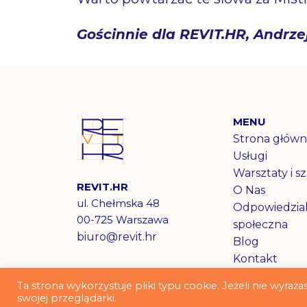
Gościnnie dla REVIT.HR, Andrzej
MENU
Strona główn
Usługi
Warsztaty i s
REVIT.HR
O Nas
ul. Chełmska 48
Odpowiedzia
00-725 Warszawa
społeczna
biuro@revit.hr​
Blog
Kontakt
Ta strona wykorzystuje pliki typu cookie. Jeżeli nie wyra
swojej przeglądarki.