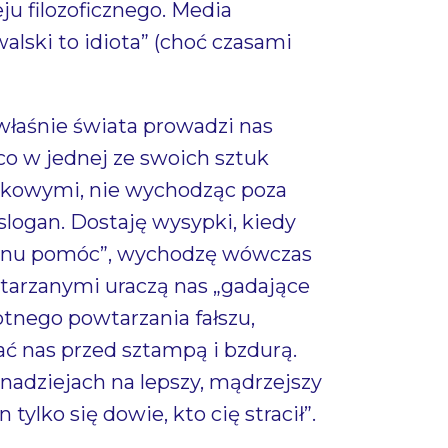
ju filozoficznego. Media
alski to idiota” (choć czasami
właśnie świata prowadzi nas
co w jednej ze swoich sztuk
zykowymi, nie wychodząc poza
slogan. Dostaję wysypki, kiedy
panu pomóc”, wychodzę wówczas
wtarzanymi uraczą nas „gadające
otnego powtarzania fałszu,
ać nas przed sztampą i bzdurą.
 nadziejach na lepszy, mądrzejszy
 tylko się dowie, kto cię stracił”.