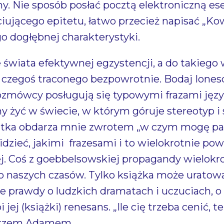
. Nie sposób posłać pocztą elektroniczną ese
iującego epitetu, łatwo przecież napisać „Kow
ego dogłębnej charakterystyki.
świata efektywnej egzystencji, a do takiego 
 czegoś traconego bezpowrotnie. Bodaj Iones
rozmówcy posługują się typowymi frazami ję
 żyć w świecie, w którym góruje stereotyp i 
ientka obdarza mnie zwrotem „w czym mogę 
dzieć, jakimi frazesami i to wielokrotnie po
ej. Coś z goebbelsowskiej propagandy wielokr
do naszych czasów. Tylko książka może uratow
e prawdy o ludzkich dramatach i uczuciach, o
jej (książki) renesans. „Ile cię trzeba cenić, ten
Mistrzem Adamem.