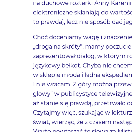
na duchowe rozterki Anny Kareniny
elektroniczne skłaniają do wartośc
to prawda), lecz nie sposób dać j
Choć doceniamy wagę i znaczenie 
„droga na skróty”, mamy poczucie
zaprezentował dialog, w którym 
językowy bełkot. Chyba nie chcemy
w sklepie młoda i ładna eksped
i nie wracam. Z góry można przewi
głowy” w publicystyce telewizyjn
aż stanie się prawdą, przetrwało 
Czytajmy więc, szukając w lekturz
świat, wierząc, że z czasem nastąpi 
Warto powtarzać te słowa za 