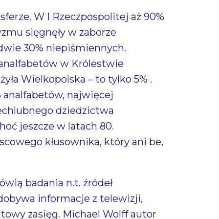
sferze. W I Rzeczpospolitej aż 90%
etyzmu sięgnęły w zaborze
ledwie 30% niepiśmiennych.
 analfabetów w Królestwie
ła Wielkopolska – to tylko 5% .
% analfabetów, najwięcej
iechlubnego dziedzictwa
oć jeszcze w latach 80.
cowego kłusownika, który ani be,
ówią badania n.t. źródeł
zdobywa informacje z telewizji,
atowy zasięg. Michael Wolff autor